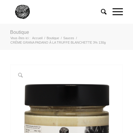
Boutique
Vous êtes ici :
Accueil
/
Boutique
/
Sauces
/
CRÈME GRANA PADANO À LA TRUFFE BLANCHETTE 3% 130g