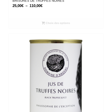
BRISURES DE TRUFFES NOIRES
Plage
25,00
€
–
110,00
€
de
prix :
25,00€
Choix des options
à
110,00€