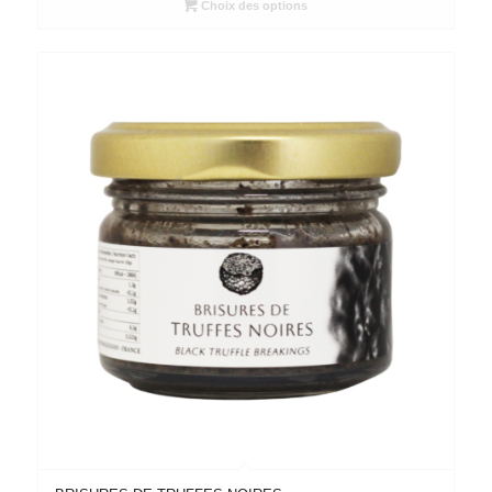
50,00€
Choix des options
à
95,00€