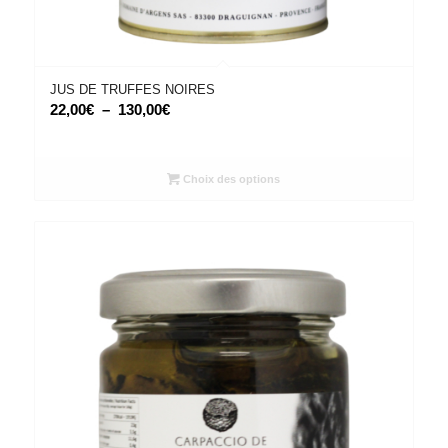
JUS DE TRUFFES NOIRES
Plage
22,00
€
–
130,00
€
de
prix :
22,00€
Choix des options
à
130,00€