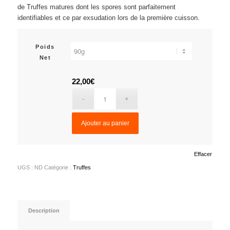
prix :
de Truffes matures dont les spores sont parfaitement
22,00€
identifiables et ce par exsudation lors de la première cuisson.
à
130,00€
Poids
Net
22,00
€
Ajouter au panier
Effacer
UGS :
ND
Catégorie :
Truffes
Description