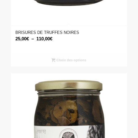
BRISURES DE TRUFFES NOIRES
Plage
25,00
€
–
110,00
€
de
prix :
25,00€
Choix des options
à
110,00€