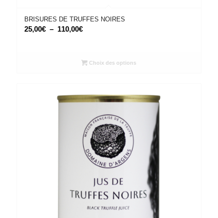
BRISURES DE TRUFFES NOIRES
Plage
25,00
€
–
110,00
€
de
prix :
25,00€
Choix des options
à
110,00€