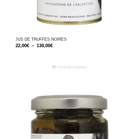
JUS DE TRUFFES NOIRES
Plage
22,00
€
–
130,00
€
de
prix :
22,00€
Choix des options
à
130,00€