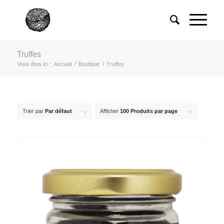
Truffes
Vous êtes ici :
Accueil
/
Boutique
/
Truffes
Trier par
Par défaut
Afficher
100 Produits par page