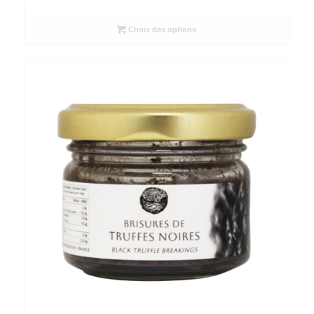
prix :
50,00€
Choix des options
à
95,00€