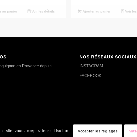
r au panier
Voir les détails
Ajouter au panier
Voir les
POS
NOS RÉSEAUX SOCIAUX
raguignan en Provence depuis
INSTAGRAM
FACEBOOK
ce site, vous acceptez leur utilisation.
Accepter les réglages
Masq