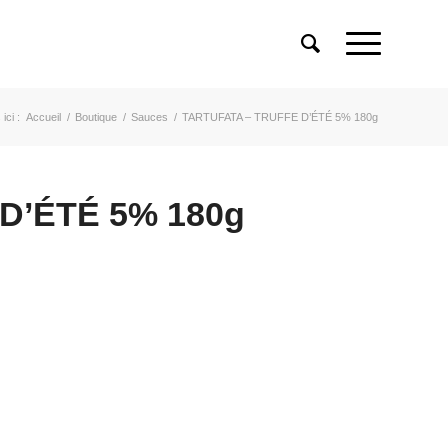
ici :
Accueil
/
Boutique
/
Sauces
/
TARTUFATA – TRUFFE D’ÉTÉ 5% 180g
D’ÉTÉ 5% 180g