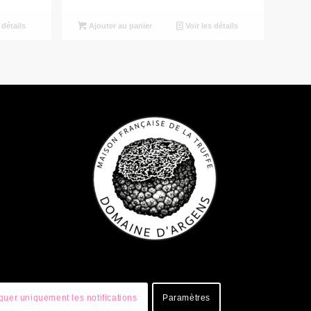
 détails
Ajouter au panier
Voir les détails
uer uniquement les notifications
Paramètres