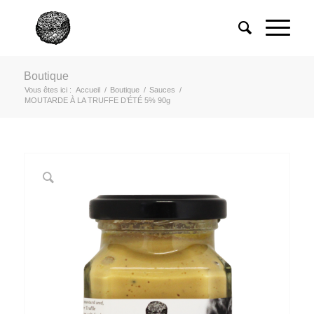
Boutique
Vous êtes ici :
Accueil
/
Boutique
/
Sauces
/
MOUTARDE À LA TRUFFE D’ÉTÉ 5% 90g